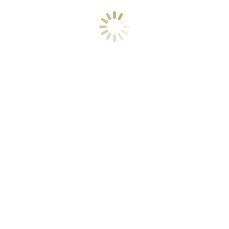
SZÍNLAP
Rendező
Kiss József
(Jászai-díjas)
Díszlet, jelmez
Iványi Árpád
Súgó
Pethő Orsolya
Rendezőasszisztens, ügyelő
Lázár Rita
CIKKEK
BEMUTATTÁK A PÁRATLAN PÁROST A
SZÍNHÁZBAN