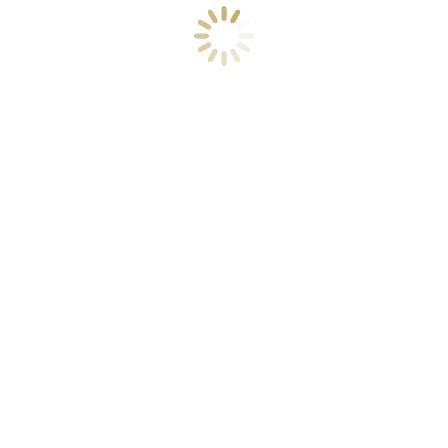
Ezennel hozzájárulok, hogy e-mail címemet
Gárdonyi Géza Színház a GDPR előírásaival
összhangban hírlevélküldésre felhasználja.
CSATLAKOZZON HOZZÁNK!
Gárdonyi Géza Színház, Eger