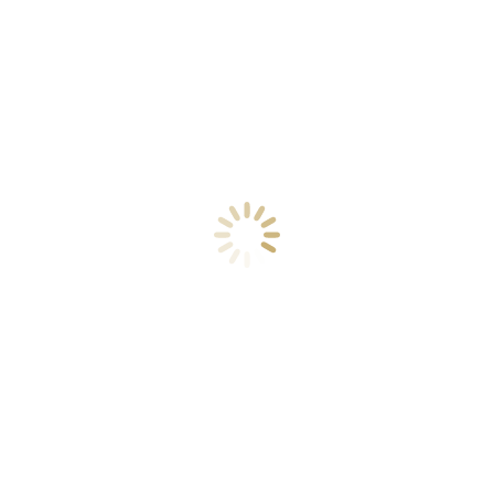
2022. január 17.
 meg másokkal is!
ás:
egosztás:
Megosztás:
Megosztás:
Megosztás:
k
Pinterest
LinkedIn
WhatsApp